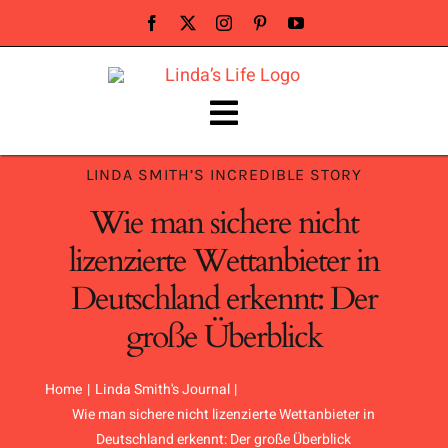
Skip
to
content
Toggle
Navigation
ABOUT LINDA
LINDA SMITH’S INCREDIBLE STORY
Wie man sichere nicht
PUBLIC SPEAKER
lizenzierte Wettanbieter in
Deutschland erkennt: Der
NEWS & PRESS
große Überblick
BUY BOOK
Home
Linda Smith's Journal
Wie man sichere nicht lizenzierte Wettanbieter in
Contact Linda Smith
Deutschland erkennt: Der große Überblick