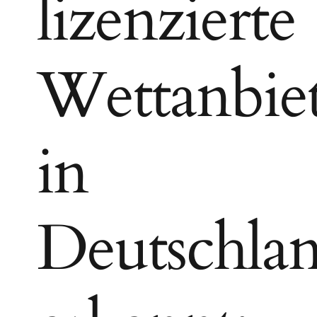
lizenzierte
Wettanbie
in
Deutschla