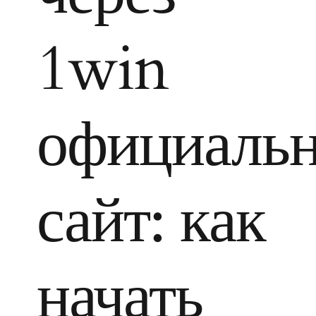
1win
официаль
сайт: как
начать