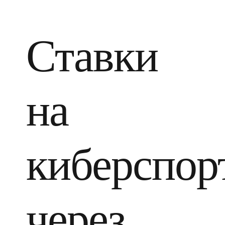
Ставки
на
киберспор
через