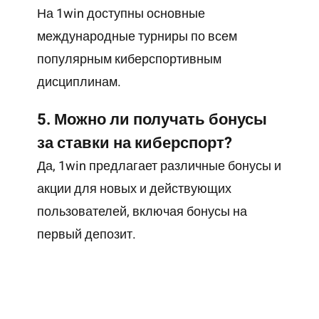
На 1win доступны основные
международные турниры по всем
популярным киберспортивным
дисциплинам.
5. Можно ли получать бонусы
за ставки на киберспорт?
Да, 1win предлагает различные бонусы и
акции для новых и действующих
пользователей, включая бонусы на
первый депозит.