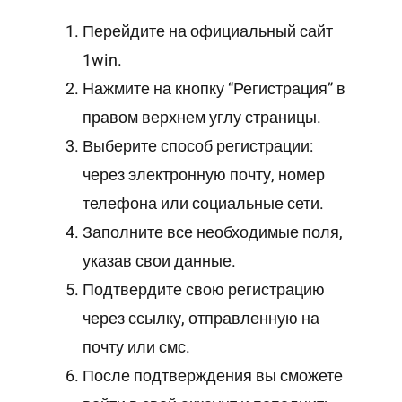
Перейдите на официальный сайт
1win.
Нажмите на кнопку “Регистрация” в
правом верхнем углу страницы.
Выберите способ регистрации:
через электронную почту, номер
телефона или социальные сети.
Заполните все необходимые поля,
указав свои данные.
Подтвердите свою регистрацию
через ссылку, отправленную на
почту или смс.
После подтверждения вы сможете