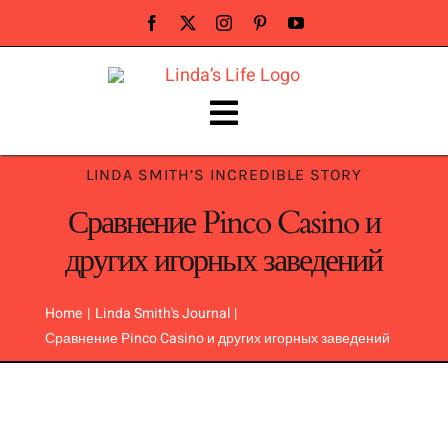
Skip
to
content
Toggle
Navigation
ABOUT LINDA
LINDA SMITH’S INCREDIBLE STORY
Сравнение Pinco Casino и
PUBLIC SPEAKER
других игорных заведений
NEWS & PRESS
Home
Linda Smith's Journal
Сравнение Pinco Casino и других игорных заведений
BUY BOOK
Contact Linda Smith