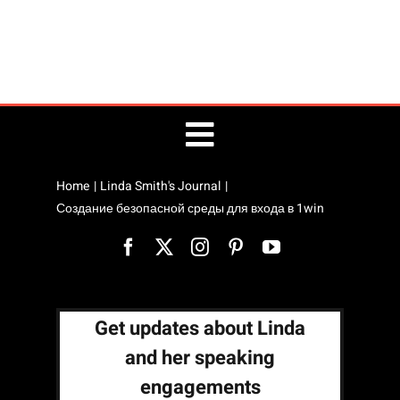
Toggle
Home
Linda Smith's Journal
Public Speaking
Navigation
Создание безопасной среды для входа в 1win
Linda’s Blog
Site Map
Get updates about Linda
and her speaking
engagements