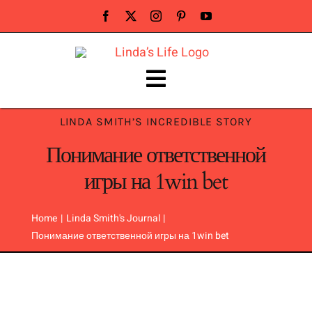
Skip
to
content
Toggle
Navigation
ABOUT LINDA
LINDA SMITH’S INCREDIBLE STORY
Понимание ответственной
PUBLIC SPEAKER
игры на 1win bet
NEWS & PRESS
Home
Linda Smith's Journal
Понимание ответственной игры на 1win bet
BUY BOOK
Contact Linda Smith