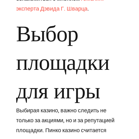
эксперта Дэвида Г. Шварца
.
Выбор
площадки
для игры
Выбирая казино, важно следить не
только за акциями, но и за репутацией
площадки. Пинко казино считается