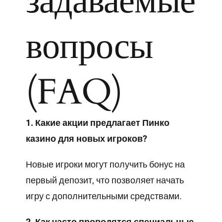
задаваемые
вопросы
(FAQ)
1. Какие акции предлагает Пинко
казино для новых игроков?
Новые игроки могут получить бонус на
первый депозит, что позволяет начать
игру с дополнительными средствами.