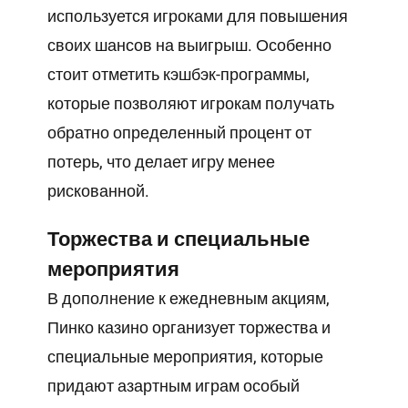
используется игроками для повышения
своих шансов на выигрыш. Особенно
стоит отметить кэшбэк-программы,
которые позволяют игрокам получать
обратно определенный процент от
потерь, что делает игру менее
рискованной.
Торжества и специальные
мероприятия
В дополнение к ежедневным акциям,
Пинко казино организует торжества и
специальные мероприятия, которые
придают азартным играм особый