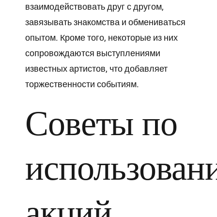
взаимодействовать друг с другом,
завязывать знакомства и обмениваться
опытом. Кроме того, некоторые из них
сопровождаются выступлениями
известных артистов, что добавляет
торжественности событиям.
Советы по
использован
акций