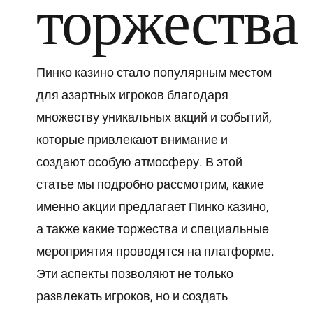
торжества
Пинко казино стало популярным местом
для азартных игроков благодаря
множеству уникальных акций и событий,
которые привлекают внимание и
создают особую атмосферу. В этой
статье мы подробно рассмотрим, какие
именно акции предлагает Пинко казино,
а также какие торжества и специальные
мероприятия проводятся на платформе.
Эти аспекты позволяют не только
развлекать игроков, но и создать