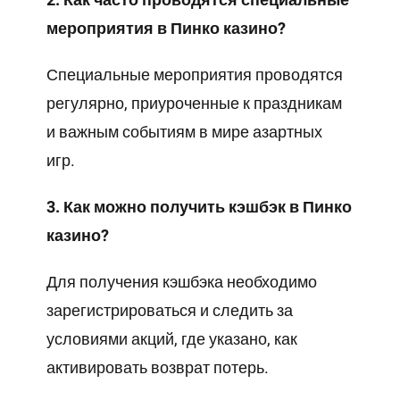
2. Как часто проводятся специальные
мероприятия в Пинко казино?
Специальные мероприятия проводятся
регулярно, приуроченные к праздникам
и важным событиям в мире азартных
игр.
3. Как можно получить кэшбэк в Пинко
казино?
Для получения кэшбэка необходимо
зарегистрироваться и следить за
условиями акций, где указано, как
активировать возврат потерь.