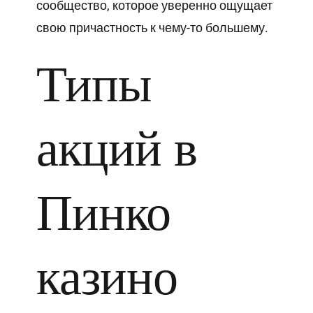
сообщество, которое уверенно ощущает
свою причастность к чему-то большему.
Типы
акций в
Пинко
казино