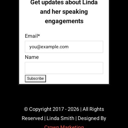
Get updates about Linda
and her speaking
engagements
Email*
Name
© Copyright 2017 - 2026 | All Rights
Reserved | Linda Smith | Designed By
Crown Marketing