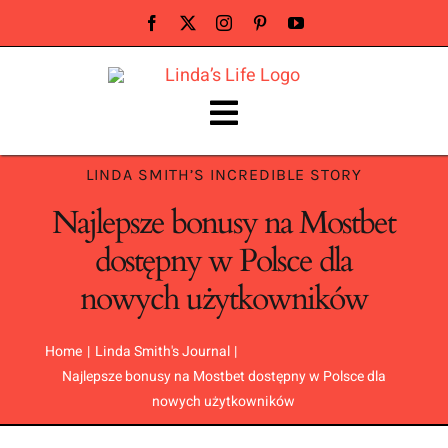
Skip
to
content
Toggle
Navigation
ABOUT LINDA
LINDA SMITH’S INCREDIBLE STORY
Najlepsze bonusy na Mostbet
PUBLIC SPEAKER
dostępny w Polsce dla
nowych użytkowników
NEWS & PRESS
Home
Linda Smith's Journal
BUY BOOK
Najlepsze bonusy na Mostbet dostępny w Polsce dla
nowych użytkowników
Contact Linda Smith