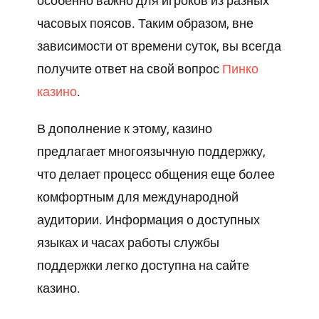
особенно важно для игроков из разных
часовых поясов. Таким образом, вне
зависимости от времени суток, вы всегда
получите ответ на свой вопрос
Пинко
казино
.
В дополнение к этому, казино
предлагает многоязычную поддержку,
что делает процесс общения еще более
комфортным для международной
аудитории. Информация о доступных
языках и часах работы службы
поддержки легко доступна на сайте
казино.