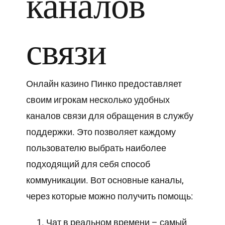
каналов
связи
Онлайн казино Пинко предоставляет
своим игрокам несколько удобных
каналов связи для обращения в службу
поддержки. Это позволяет каждому
пользователю выбрать наиболее
подходящий для себя способ
коммуникации. Вот основные каналы,
через которые можно получить помощь:
Чат в реальном времени – самый