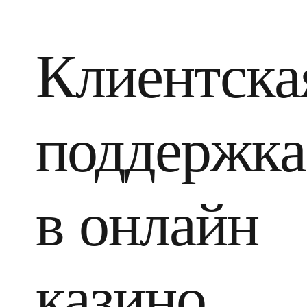
Клиентска
поддержка
в онлайн
казино