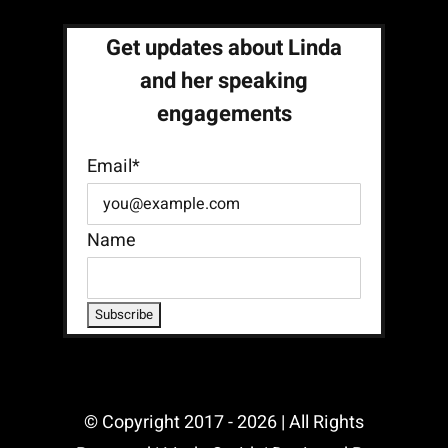
Get updates about Linda
and her speaking
engagements
Email*
Name
© Copyright 2017 - 2026 | All Rights