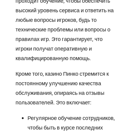
проходит обучение, чтобы обеспечить
высокий уровень сервиса и ответить на
любые вопросы игроков, будь то
технические проблемы или вопросы о
правилах игр. Это гарантирует, что
игроки получат оперативную и
квалифицированную помощь.
Кроме того, казино Пинко стремится к
постоянному улучшению качества
обслуживания, опираясь на отзывы
пользователей. Это включает:
Регулярное обучение сотрудников,
чтобы быть в курсе последних