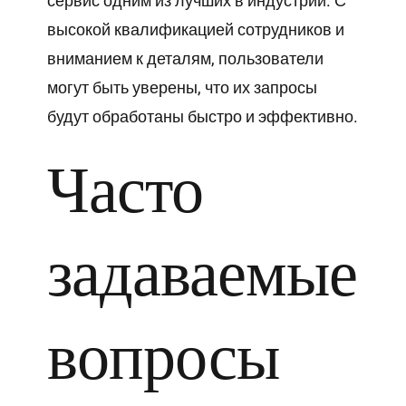
сервис одним из лучших в индустрии. С
высокой квалификацией сотрудников и
вниманием к деталям, пользователи
могут быть уверены, что их запросы
будут обработаны быстро и эффективно.
Часто
задаваемые
вопросы