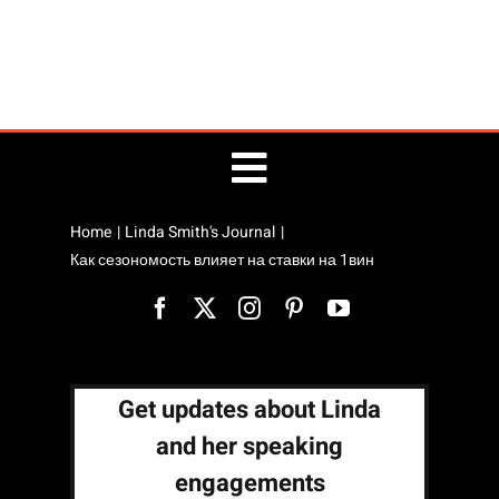
Toggle
Home
Linda Smith's Journal
Public Speaking
Navigation
Как сезономость влияет на ставки на 1вин
Linda’s Blog
Site Map
Get updates about Linda
and her speaking
engagements