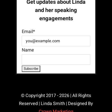
Get updates about Linda
and her speaking
engagements
Email*
Name
© Copyright 2017 - 2026 | All Rights
Reserved | Linda Smith | Designed By
Crown Marketing