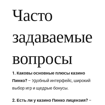
Часто
задаваемые
вопросы
1. Каковы основные плюсы казино
Пинко?
– Удобный интерфейс, широкий
выбор игр и щедрые бонусы.
2. Есть ли у казино Пинко лицензия?
–