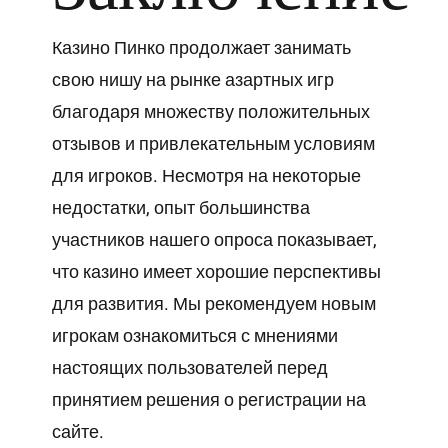
Казино Пинко продолжает занимать
свою нишу на рынке азартных игр
благодаря множеству положительных
отзывов и привлекательным условиям
для игроков. Несмотря на некоторые
недостатки, опыт большинства
участников нашего опроса показывает,
что казино имеет хорошие перспективы
для развития. Мы рекомендуем новым
игрокам ознакомиться с мнениями
настоящих пользователей перед
принятием решения о регистрации на
сайте.