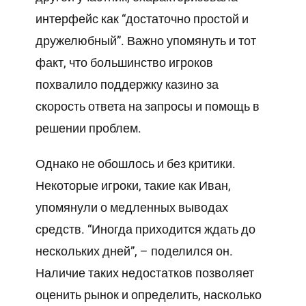
интерфейс как “достаточно простой и
дружелюбный”. Важно упомянуть и тот
факт, что большинство игроков
похвалило поддержку казино за
скорость ответа на запросы и помощь в
решении проблем.
Однако не обошлось и без критики.
Некоторые игроки, такие как Иван,
упомянули о медленных выводах
средств. “Иногда приходится ждать до
нескольких дней”, – поделился он.
Наличие таких недостатков позволяет
оценить рынок и определить, насколько