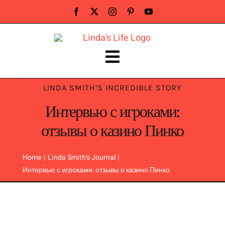
Skip
to
content
Toggle
Navigation
ABOUT LINDA
LINDA SMITH’S INCREDIBLE STORY
Интервью с игроками:
PUBLIC SPEAKER
отзывы о казино Пинко
NEWS & PRESS
Home
Linda Smith's Journal
Интервью с игроками: отзывы о казино Пинко
BUY BOOK
Contact Linda Smith