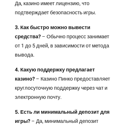
Да, казино имеет лицензию, что
подтверждает безопасность игры.
3. Как быстро можно вывести
средства?
– Обычно процесс занимает
от 1 до 5 дней, в зависимости от метода
вывода.
4. Какую поддержку предлагает
казино?
– Казино Пинко предоставляет
круглосуточную поддержку через чат и
электронную почту.
5. Есть ли минимальный депозит для
игры?
– Да, минимальный депозит