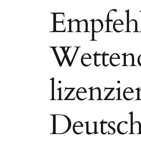
Empfehl
Wettend
lizenzie
Deutsch