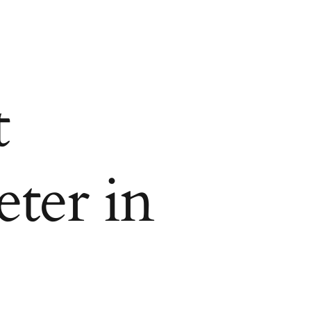
t
eter in