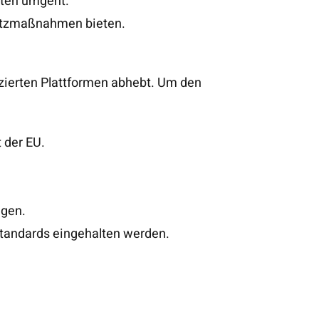
aten umgeht.
hutzmaßnahmen bieten.
nzierten Plattformen abhebt. Um den
 der EU.
ngen.
Standards eingehalten werden.