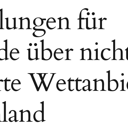
ungen für
e über nich
rte Wettanbi
land