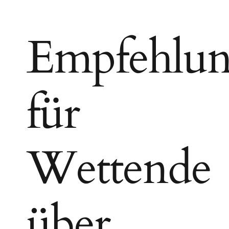
Empfehlu
für
Wettende
über