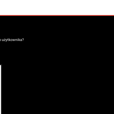
go użytkownika?