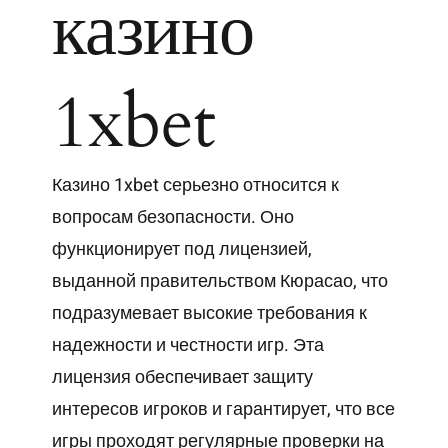
казино
1xbet
Казино 1xbet серьезно относится к
вопросам безопасности. Оно
функционирует под лицензией,
выданной правительством Кюрасао, что
подразумевает высокие требования к
надежности и честности игр. Эта
лицензия обеспечивает защиту
интересов игроков и гарантирует, что все
игры проходят регулярные проверки на