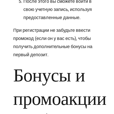
После этого вы сможете войти в
свою учетную запись, используя
предоставленные данные.
При регистрации не забудьте ввести
промокод (если он у вас есть), чтобы
получить дополнительные бонусы на
первый депозит.
Бонусы и
промоакции